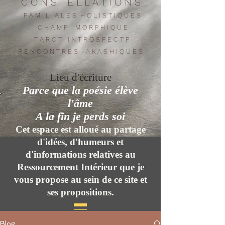
C O N S T E L L A T I O N S
F A M I L I A L E S H O L I S T I Q U E S
C H A M P M O R P H I Q U E
T A R O T I N T R O S P E C T F
R E N C O N T R E
S
A K A S H I Q U E S
Lieu d'écriture
Parce que la poésie élève
l'âme
A la fin je perds soi
Cet espace est alloué au partage
d'idées, d'humeurs et
d'informations relatives au
Ressourcement Intérieur que je
vous propose au sein de ce site et
ses propositions.
Blog