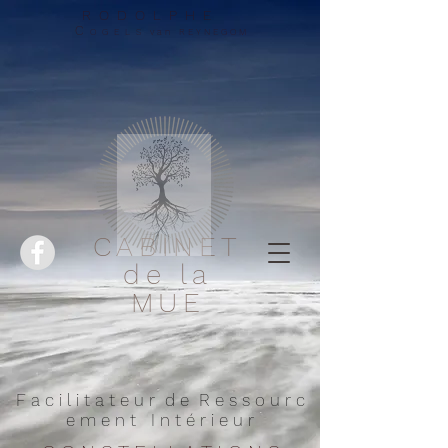
R O D O L P H E
C
O G E L S v a n R E Y N E G O M
CABINET
de la
MUE
F a c i l i t a t e u r d e R e s s o u r c
e m e n t I n t é r i e u r