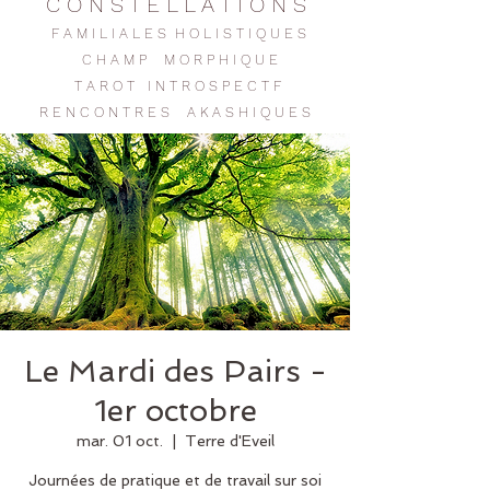
C O N S T E L L A T I O N S
F A M I L I A L E S H O L I S T I Q U E S
C H A M P M O R P H I Q U E
T A R O T I N T R O S P E C T F
R E N C O N T R E
S
A K A S H I Q U E S
Le Mardi des Pairs -
1er octobre
mar. 01 oct.
  |  
Terre d'Eveil
Journées de pratique et de travail sur soi