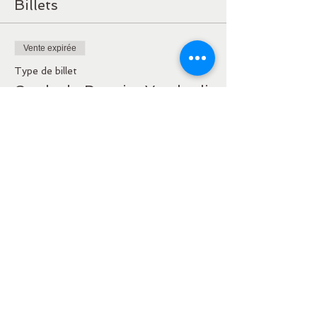
Billets
Vente expirée
Type de billet
Cercle du Premier Vendredi
Plus d'info
Prix
15,00 €
Partager cet événement
Où l'Amour Naît à ma