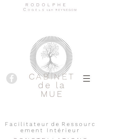
R O D O L P H E
C
O G E L S v a n R E Y N E G O M
CABINET
de la
MUE
F a c i l i t a t e u r d e R e s s o u r c
e m e n t I n t é r i e u r