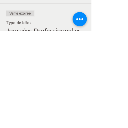
Vente expirée
Type de billet
Journées Professionnelles
Plus d'info
Prix
15,00 €
Partager cet événement
Où l'Amour Naît à ma
Transparence