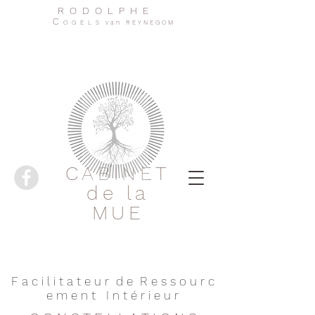
R O D O L P H E
C
O G E L S v a n R E Y N E G O M
CABINET
de la
MUE
F a c i l i t a t e u r d e R e s s o u r c
e m e n t I n t é r i e u r