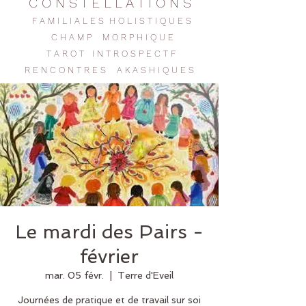
C O N S T E L L A T I O N S
F A M I L I A L E S H O L I S T I Q U E S
C H A M P M O R P H I Q U E
T A R O T I N T R O S P E C T F
R E N C O N T R E
S
A K A S H I Q U E S
Le mardi des Pairs -
février
mar. 05 févr.
  |  
Terre d'Eveil
Journées de pratique et de travail sur soi