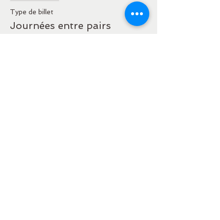
Type de billet
Journées entre pairs
Plus d'info
Prix
15,00 €
Partager cet événement
Où l'Amour Naît à ma
Transparence