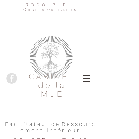
R O D O L P H E
C
O G E L S v a n R E Y N E G O M
CABINET
de la
MUE
F a c i l i t a t e u r d e R e s s o u r c
e m e n t I n t é r i e u r