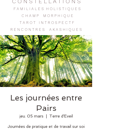
C O N S T E L L A T I O N S
F A M I L I A L E S H O L I S T I Q U E S
C H A M P M O R P H I Q U E
T A R O T I N T R O S P E C T F
R E N C O N T R E
S
A K A S H I Q U E S
Les journées entre
Pairs
jeu. 05 mars
  |  
Terre d'Eveil
Journées de pratique et de travail sur soi