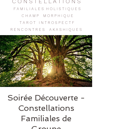
C O N S T E L L A T I O N S
F A M I L I A L E S H O L I S T I Q U E S
C H A M P M O R P H I Q U E
T A R O T I N T R O S P E C T F
R E N C O N T R E
S
A K A S H I Q U E S
Soirée Découverte -
Constellations
Familiales de
Groupe