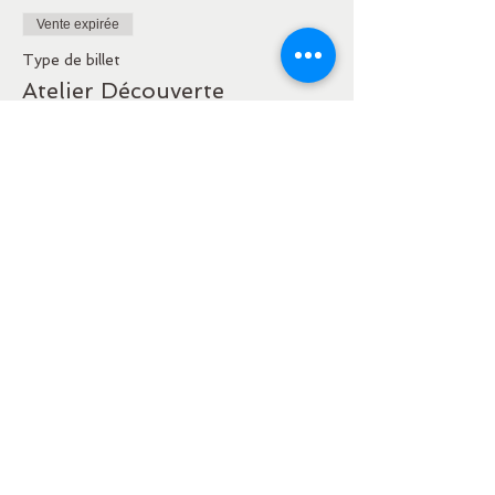
Vente expirée
Type de billet
Atelier Découverte
Plus d'info
Prix
25,00 €
Partager cet événement
Où l'Amour Naît à ma
Transparence