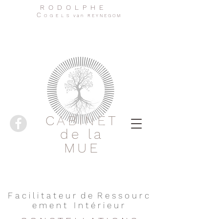
R O D O L P H E
C
O G E L S v a n R E Y N E G O M
CABINET
de la
MUE
F a c i l i t a t e u r d e R e s s o u r c
e m e n t I n t é r i e u r