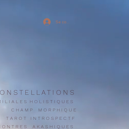
Se connecter
O N S T E L L A T I O N S
 I L I A L E S H O L I S T I Q U E S
C H A M P M O R P H I Q U E
T A R O T I N T R O S P E C T F
C O N T R E
S
A K A S H I Q U E S