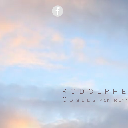
R O D O L P H E
C
O G E L S v a n R E Y N