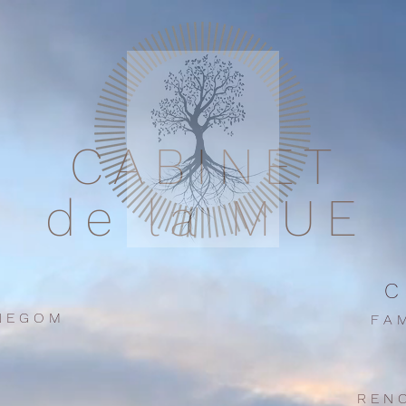
CABINET
de la MUE
C 
 E G O M
F A M
R E N 