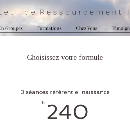
 a t e u r d e R e s s o u r c e m e n t I 
En Groupes
Formations
Chez Vous
Témoign
Choisissez votre formule
3 séances référentiel naissance
24
€
240