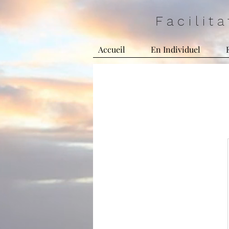
F a c i l i t
Accueil
En Individuel