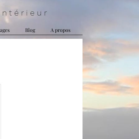
n t é r i e u r
ages
Blog
A propos
0€