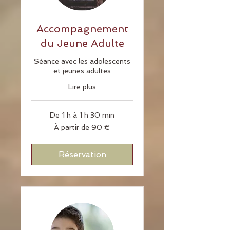
Accompagnement
du Jeune Adulte
Séance avec les adolescents
et jeunes adultes
Lire plus
De 1 h à 1 h 30 min
À
À partir de 90 €
partir
de
90
euros
Réservation