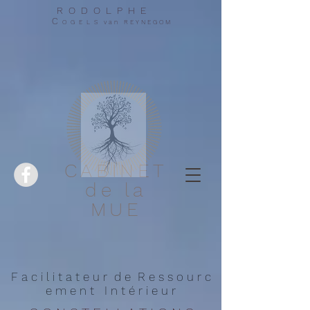
R O D O L P H E
C
O G E L S v a n R E Y N E G O M
CABINET
de la
MUE
F a c i l i t a t e u r d e R e s s o u r c
e m e n t I n t é r i e u r