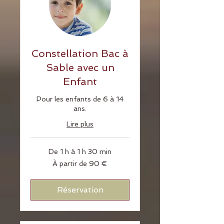
Constellation Bac à
Sable avec un
Enfant
Pour les enfants de 6 à 14
ans.
Lire plus
De 1 h à 1 h 30 min
À
À partir de 90 €
partir
de
90
euros
Réservation