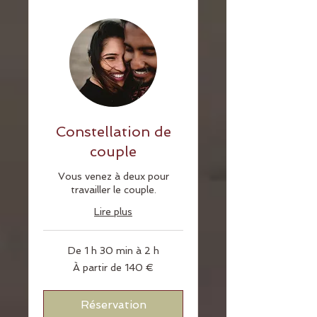
Constellation de
couple
Vous venez à deux pour
travailler le couple.
Lire plus
De 1 h 30 min à 2 h
À
À partir de 140 €
partir
de
140
euros
Réservation