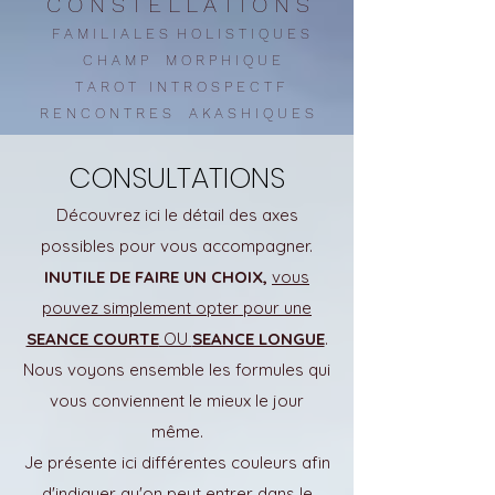
C O N S T E L L A T I O N S
F A M I L I A L E S H O L I S T I Q U E S
C H A M P M O R P H I Q U E
T A R O T I N T R O S P E C T F
R E N C O N T R E
S
A K A S H I Q U E S
CONSULTATIONS
Découvrez ici le détail des axes
possibles pour vous accompagner.
INUTILE DE FAIRE UN CHOIX
,
vous
pouvez simplement opter pour une
SEANCE COURTE
OU
SEANCE LONGUE
.
Nous voyons ensemble les formules qui
vous conviennent le mieux le jour
même.
Je présente ici différentes couleurs afin
d'indiquer qu'on peut entrer dans le