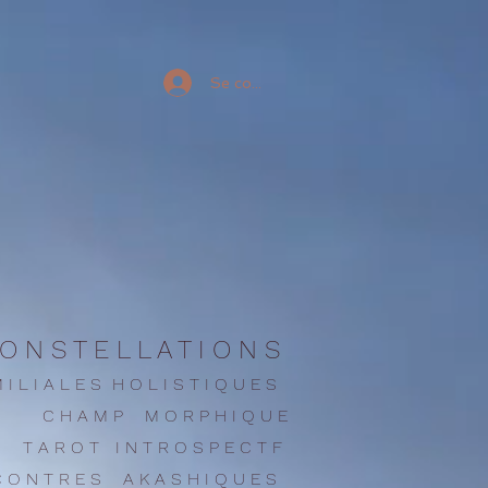
Se connecter
O N S T E L L A T I O N S
 I L I A L E S H O L I S T I Q U E S
C H A M P M O R P H I Q U E
T A R O T I N T R O S P E C T F
C O N T R E
S
A K A S H I Q U E S