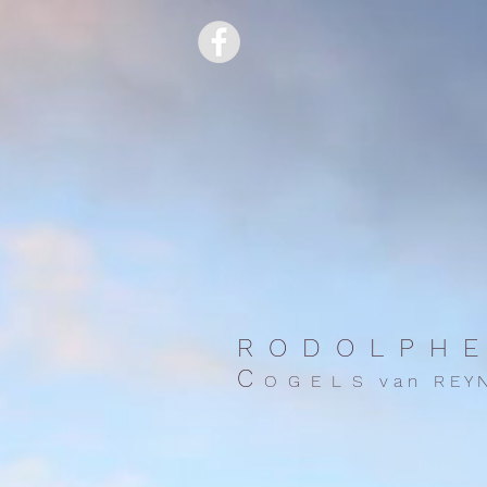
R O D O L P H E
C
O G E L S v a n R E Y N