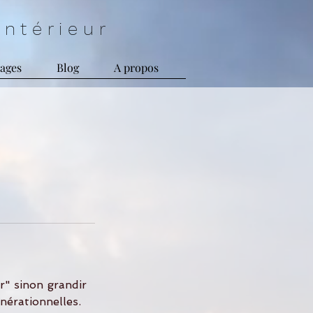
n t é r i e u r
ages
Blog
A propos
r" sinon grandir
énérationnelles.