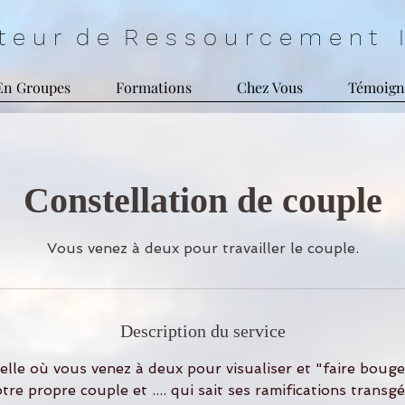
 a t e u r d e R e s s o u r c e m e n t I 
En Groupes
Formations
Chez Vous
Témoign
Constellation de couple
Vous venez à deux pour travailler le couple.
Description du service
elle où vous venez à deux pour visualiser et "faire bouge
otre propre couple et .... qui sait ses ramifications transg