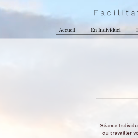
F a c i l i t
Accueil
En Individuel
Séance Individu
ou travailler v