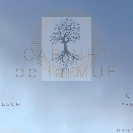
CABINET
de la MUE
C 
 E G O M
F A M
R E N 