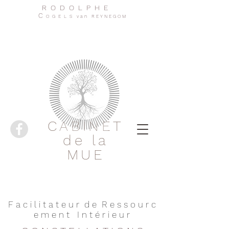
R O D O L P H E
C
O G E L S v a n R E Y N E G O M
CABINET
de la
MUE
F a c i l i t a t e u r d e R e s s o u r c
e m e n t I n t é r i e u r