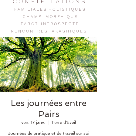
C O N S T E L L A T I O N S
F A M I L I A L E S H O L I S T I Q U E S
C H A M P M O R P H I Q U E
T A R O T I N T R O S P E C T F
R E N C O N T R E
S
A K A S H I Q U E S
Les journées entre
Pairs
ven. 17 janv.
  |  
Terre d'Eveil
Journées de pratique et de travail sur soi