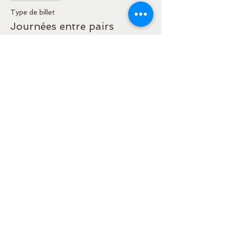
Type de billet
Journées entre pairs
Plus d'info
Prix
15,00 €
Partager cet événement
Où l'Amour Naît à ma
Transparence