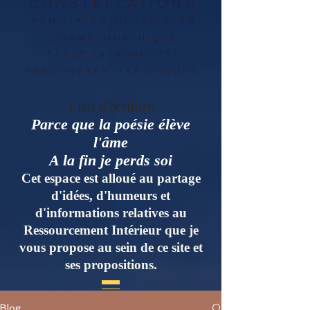
C O N S T E L L A T I O N S
F A M I L I A L E S H O L I S T I Q U E S
C H A M P M O R P H I Q U E
T A R O T I N T R O S P E C T F
R E N C O N T R E
S
A K A S H I Q U E S
Lieu d'écriture
Parce que la poésie élève
l'âme
A la fin je perds soi
Cet espace est alloué au partage
d'idées, d'humeurs et
d'informations relatives au
Ressourcement Intérieur que je
vous propose au sein de ce site et
ses propositions.
Blog