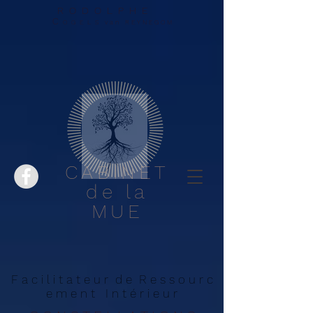
R O D O L P H E
C
O G E L S v a n R E Y N E G O M
CABINET
de la
MUE
F a c i l i t a t e u r d e R e s s o u r c
e m e n t I n t é r i e u r